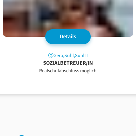
Details
Gera
,
Suhl
,
Suhl II
SOZIALBETREUER/IN
Realschulabschluss möglich